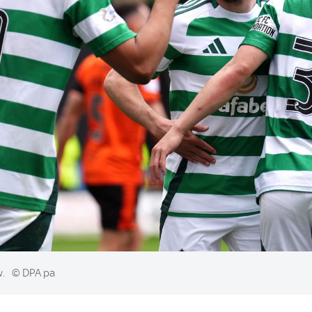
w.
© DPA pa