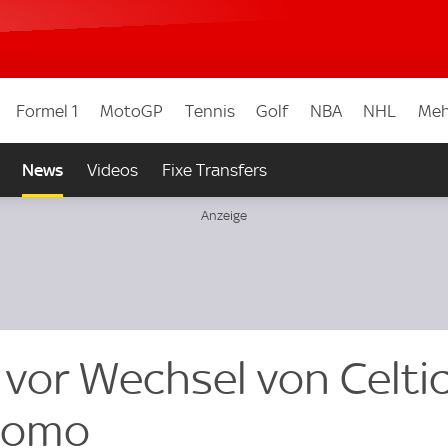
Formel 1
MotoGP
Tennis
Golf
NBA
NHL
Meh
News
Videos
Fixe Transfers
 vor Wechsel von Celti
Como