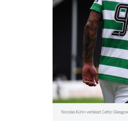
Image:
Nicolas Kühn verlässt Celtic Glasgo