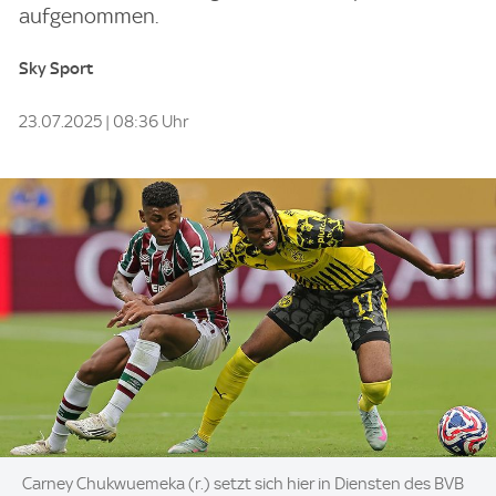
aufgenommen.
Sky Sport
23.07.2025 | 08:36 Uhr
Image:
Carney Chukwuemeka (r.) setzt sich hier in Diensten des BVB