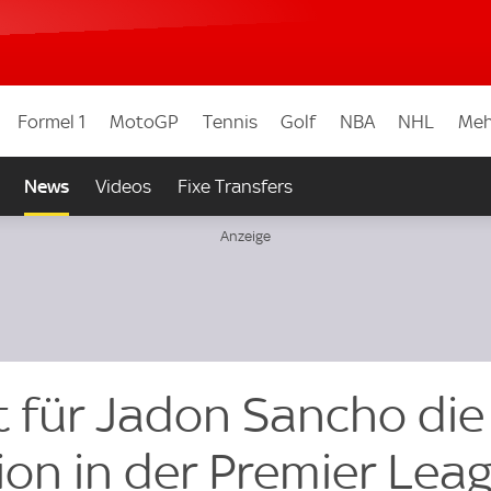
Formel 1
MotoGP
Tennis
Golf
NBA
NHL
Meh
News
Videos
Fixe Transfers
st für Jadon Sancho die
ion in der Premier Lea