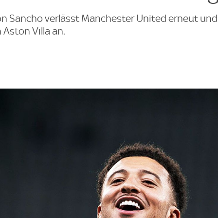
n Sancho verlässt Manchester United erneut und 
 Aston Villa an.