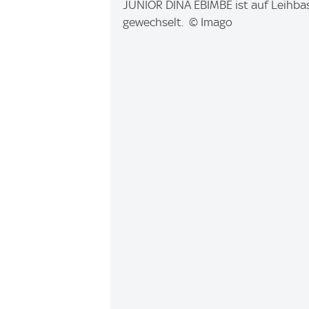
I
JUNIOR DINA EBIMBE ist auf Leihbas
m
gewechselt. © Imago
a
g
e
: