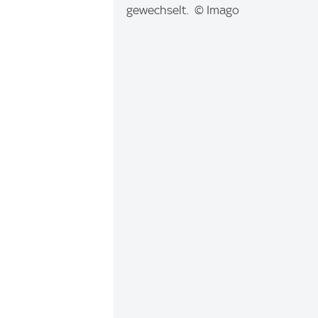
m
gewechselt. © Imago
a
g
e
: