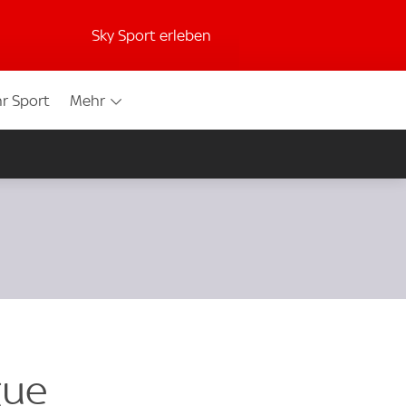
Sky Sport erleben
r Sport
Mehr
gue