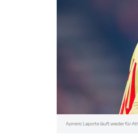
Image:
Aymeric Laporte läuft wieder für Ath