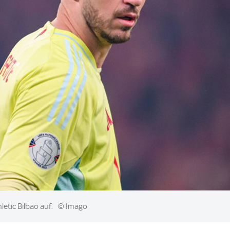
letic Bilbao auf.
© Imago