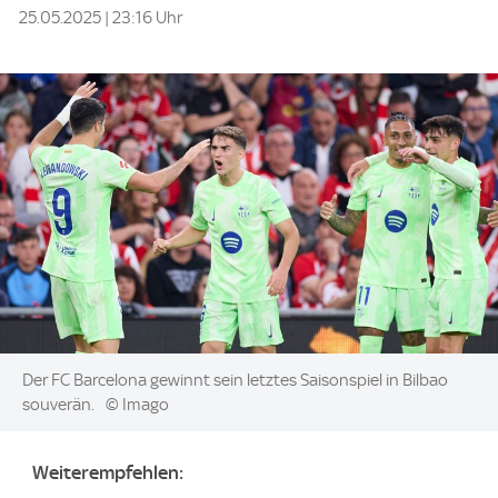
25.05.2025 | 23:16 Uhr
Image:
Der FC Barcelona gewinnt sein letztes Saisonspiel in Bilbao
souverän.
© Imago
Weiterempfehlen: