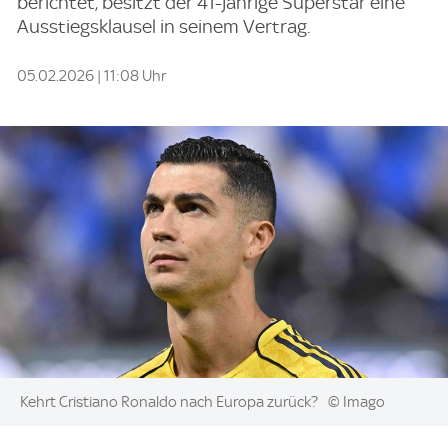
berichtet, besitzt der 41-jährige Superstar eine
Ausstiegsklausel in seinem Vertrag.
05.02.2026 | 11:08 Uhr
Image:
Kehrt Cristiano Ronaldo nach Europa zurück?
© Imago