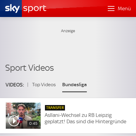
Menü
Top Videos
Bundesliga
VIDEOS:
UEFA Champions League
TRANSFER
Premier League
DFB-Pokal
Asllani-Wechsel zu RB Leipzig
geplatzt! Das sind die Hintergründe
0:45
Frauen DFB-Pokal
2. Bundesliga