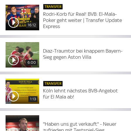
TRANSFER
Rodri-Korb für Real! BVB: El-Mala-
Poker geht weiter | Transfer Update
16:12
Express
Diaz-Traumtor bei knappem Bayern-
Sieg gegen Aston Villa
6:00
TRANSFER
Köln lehnt nächstes BVB-Angebot
für El Mala ab!
1:13
''Haben uns gut verkauft'' - Neuer
zufrieden mit Testspiel-Sieg