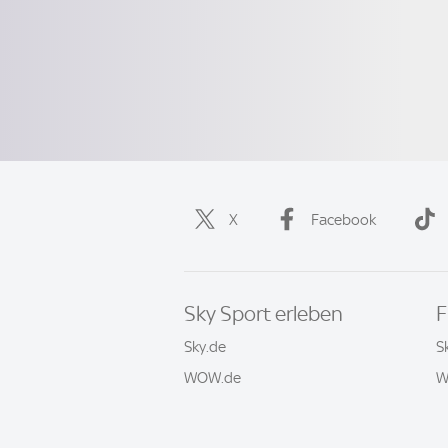
X
Facebook
Sky Sport erleben
F
Sky.de
S
WOW.de
W