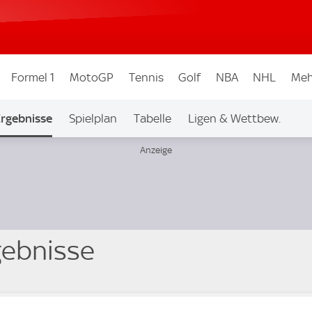
Formel 1
MotoGP
Tennis
Golf
NBA
NHL
Meh
Ergebnisse
Spielplan
Tabelle
Ligen & Wettbew.
rgebnisse