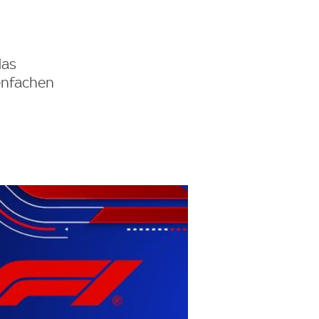
das
benfachen