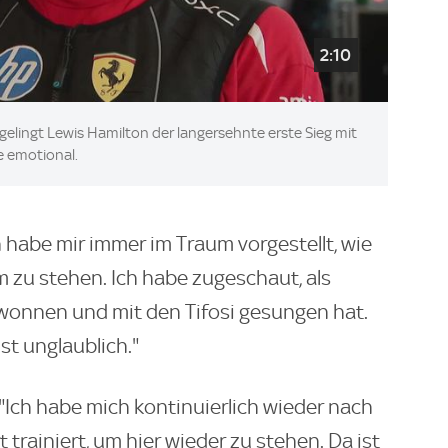
2:10
ik gelingt Lewis Hamilton der langersehnte erste Sieg mit
e emotional.
h habe mir immer im Traum vorgestellt, wie
 zu stehen. Ich habe zugeschaut, als
ewonnen und mit den Tifosi gesungen hat.
st unglaublich."
"Ich habe mich kontinuierlich wieder nach
 trainiert, um hier wieder zu stehen. Da ist