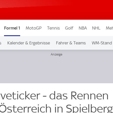
Formel 1
MotoGP
Tennis
Golf
NBA
NHL
Meh
s
Kalender & Ergebnisse
Fahrer & Teams
WM-Stand
iveticker - das Rennen
sterreich in Spielberg