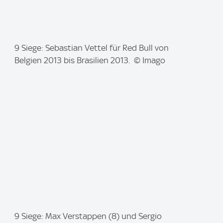
I
9 Siege: Sebastian Vettel für Red Bull von
m
Belgien 2013 bis Brasilien 2013. © Imago
a
g
e
:
I
9 Siege: Max Verstappen (8) und Sergio