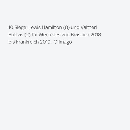
I
10 Siege: Lewis Hamilton (8) und Valtteri
m
Bottas (2) für Mercedes von Brasilien 2018
a
bis Frankreich 2019. © Imago
g
e
: