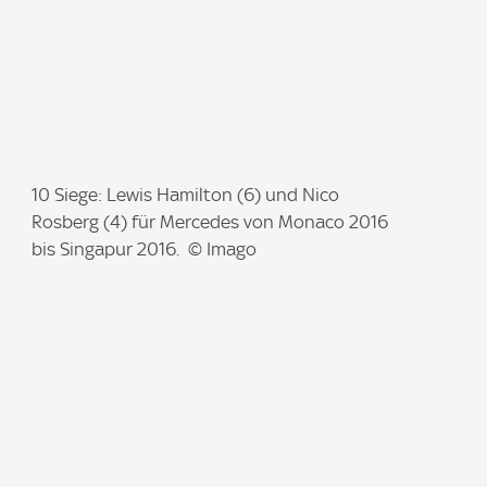
I
10 Siege: Lewis Hamilton (6) und Nico
m
Rosberg (4) für Mercedes von Monaco 2016
a
bis Singapur 2016. © Imago
g
e
: