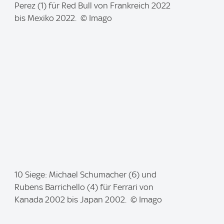
m
Perez (1) für Red Bull von Frankreich 2022
a
bis Mexiko 2022. © Imago
g
e
:
I
10 Siege: Michael Schumacher (6) und
m
Rubens Barrichello (4) für Ferrari von
a
Kanada 2002 bis Japan 2002. © Imago
g