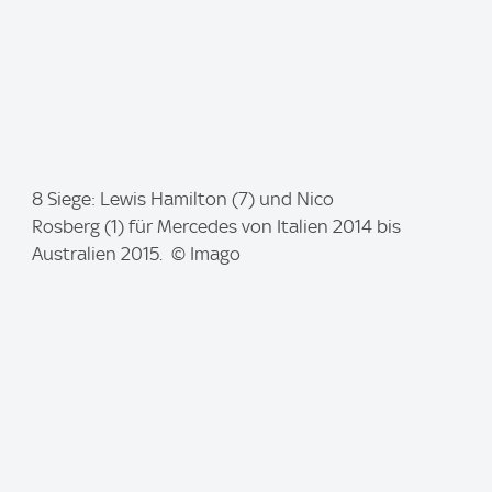
I
8 Siege: Lewis Hamilton (7) und Nico
m
Rosberg (1) für Mercedes von Italien 2014 bis
a
Australien 2015. © Imago
g
e
: