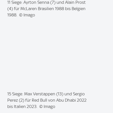
I
11 Siege: Ayrton Senna (7) und Alain Prost
m
(4) für McLaren Brasilien 1988 bis Belgien
a
1988. © Imago
g
e
:
I
15 Siege: Max Verstappen (13) und Sergio
m
Perez (2) für Red Bull von Abu Dhabi 2022
a
bis Italien 2023. © Imago
g