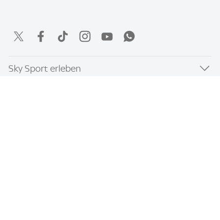
Sky Sport erleben
Für Unternehmen
App & Services
Häufige Fragen
Impressum
AGB
Datenschutz & Cookies
Kontakt
Privatsphäre-Einstellungen