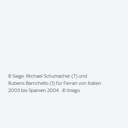
e
:
I
8 Siege: Michael Schumacher (7) und
m
Rubens Barrichello (1) für Ferrari von Italien
a
2003 bis Spanien 2004. © Imago
g
e
: