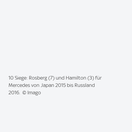
e
:
I
10 Siege: Rosberg (7) und Hamilton (3) für
m
Mercedes von Japan 2015 bis Russland
a
2016. © Imago
g
e
: