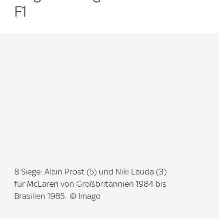
F1
I
8 Siege: Alain Prost (5) und Niki Lauda (3)
m
für McLaren von Großbritannien 1984 bis
a
Brasilien 1985. © Imago
g