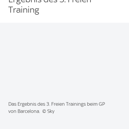
Training
I
Das Ergebnis des 3. Freien Trainings beim GP
m
von Barcelona. © Sky
a
g