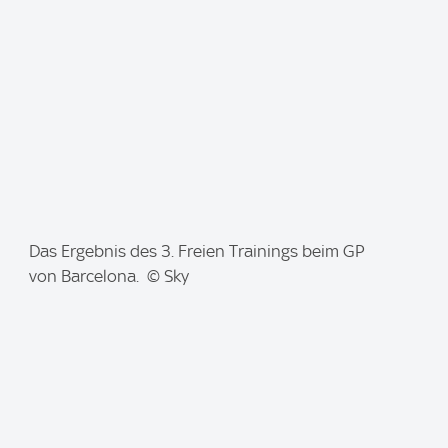
e
:
I
Das Ergebnis des 3. Freien Trainings beim GP
m
von Barcelona. © Sky
a
g
e
: