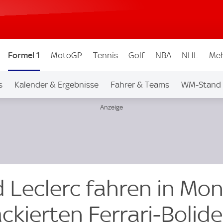
Formel 1
MotoGP
Tennis
Golf
NBA
NHL
Meh
s
Kalender & Ergebnisse
Fahrer & Teams
WM-Stand
 Leclerc fahren in Mo
lackierten Ferrari-Bolid