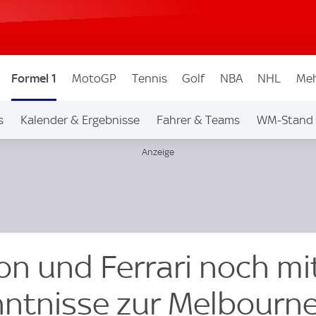
Formel 1
MotoGP
Tennis
Golf
NBA
NHL
Meh
s
Kalender & Ergebnisse
Fahrer & Teams
WM-Stand
n und Ferrari noch mit
enntnisse zur Melbourn