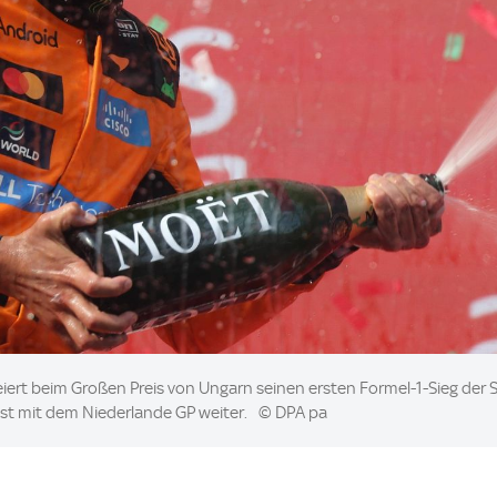
feiert beim Großen Preis von Ungarn seinen ersten Formel-1-Sieg der
t mit dem Niederlande GP weiter.
© DPA pa