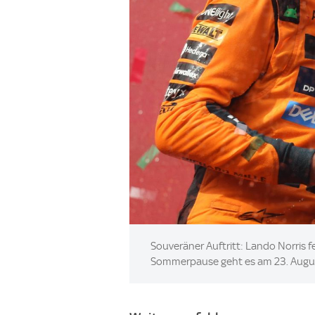
Image:
Souveräner Auftritt: Lando Norris 
Sommerpause geht es am 23. Augus