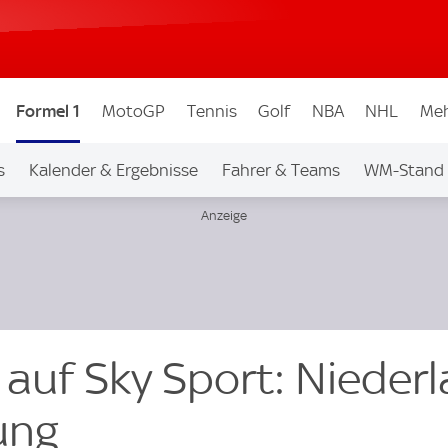
Formel 1
MotoGP
Tennis
Golf
NBA
NHL
Meh
s
Kalender & Ergebnisse
Fahrer & Teams
WM-Stand
 auf Sky Sport: Nieder
ung