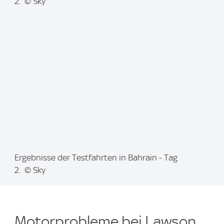
m
2. © Sky
a
g
e
:
I
Ergebnisse der Testfahrten in Bahrain - Tag
m
2. © Sky
a
g
e
Motorprobleme bei Lawson
: