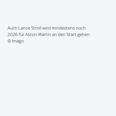
I
Auch Lance Stroll wird mindestens noch
m
2026 für Aston Martin an den Start gehen.
a
© Imago
g
e
: