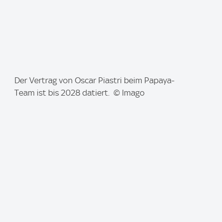
I
Der Vertrag von Oscar Piastri beim Papaya-
m
Team ist bis 2028 datiert. © Imago
a
g
e
: