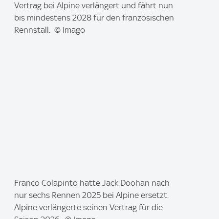
m
Vertrag bei Alpine verlängert und fährt nun
a
bis mindestens 2028 für den französischen
g
Rennstall. © Imago
e
:
I
Franco Colapinto hatte Jack Doohan nach
m
nur sechs Rennen 2025 bei Alpine ersetzt.
a
Alpine verlängerte seinen Vertrag für die