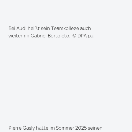
I
Bei Audi heißt sein Teamkollege auch
m
weiterhin Gabriel Bortoleto. © DPA pa
a
g
e
:
I
Pierre Gasly hatte im Sommer 2025 seinen