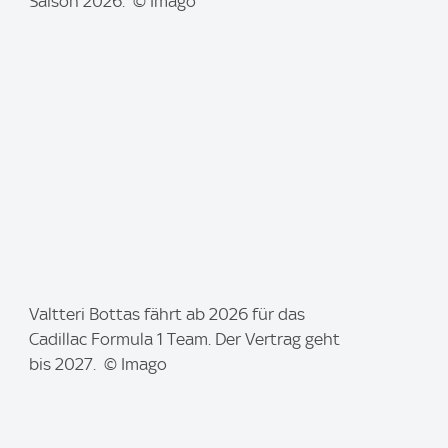
g
Saison 2026. © Imago
e
:
I
Valtteri Bottas fährt ab 2026 für das
m
Cadillac Formula 1 Team. Der Vertrag geht
a
bis 2027. © Imago
g
e
: