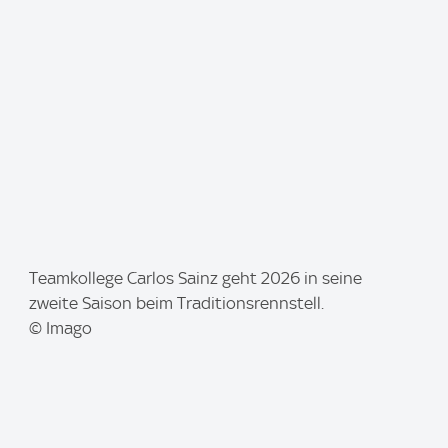
e
:
I
Teamkollege Carlos Sainz geht 2026 in seine
m
zweite Saison beim Traditionsrennstell.
a
© Imago
g
e
: