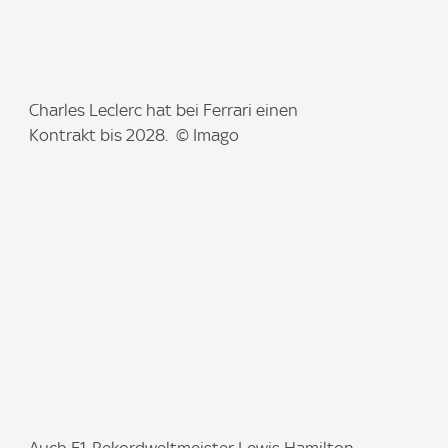
I
Charles Leclerc hat bei Ferrari einen
m
Kontrakt bis 2028. © Imago
a
g
e
: