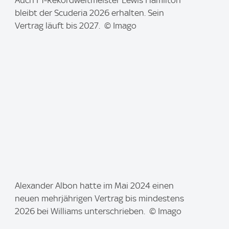
I
Auch F1-Rekordweltmeister Lewis Hamilton
m
bleibt der Scuderia 2026 erhalten. Sein
a
Vertrag läuft bis 2027. © Imago
g
e
:
I
Alexander Albon hatte im Mai 2024 einen
m
neuen mehrjährigen Vertrag bis mindestens
a
2026 bei Williams unterschrieben. © Imago
g