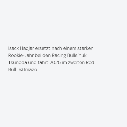
I
Isack Hadjar ersetzt nach einem starken
m
Rookie-Jahr bei den Racing Bulls Yuki
a
Tsunoda und fährt 2026 im zweiten Red
g
Bull. © Imago
e
: