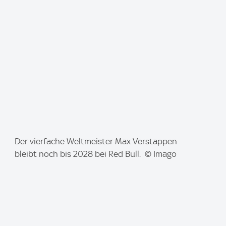
g
e
:
I
Der vierfache Weltmeister Max Verstappen
m
bleibt noch bis 2028 bei Red Bull. © Imago
a
g
e
: