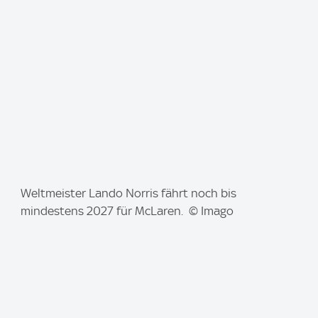
I
Weltmeister Lando Norris fährt noch bis
m
mindestens 2027 für McLaren. © Imago
a
g
e
: