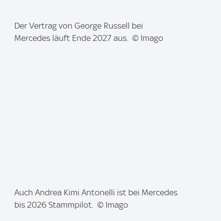
I
Der Vertrag von George Russell bei
m
Mercedes läuft Ende 2027 aus. © Imago
a
g
e
:
I
Auch Andrea Kimi Antonelli ist bei Mercedes
m
bis 2026 Stammpilot. © Imago
a