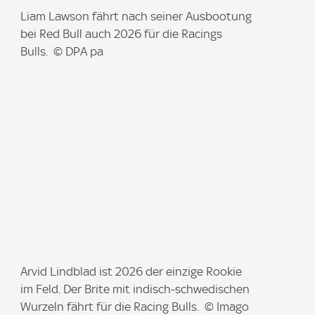
I
Liam Lawson fährt nach seiner Ausbootung
m
bei Red Bull auch 2026 für die Racings
a
Bulls. © DPA pa
g
e
:
I
Arvid Lindblad ist 2026 der einzige Rookie
m
im Feld. Der Brite mit indisch-schwedischen
a
Wurzeln fährt für die Racing Bulls. © Imago