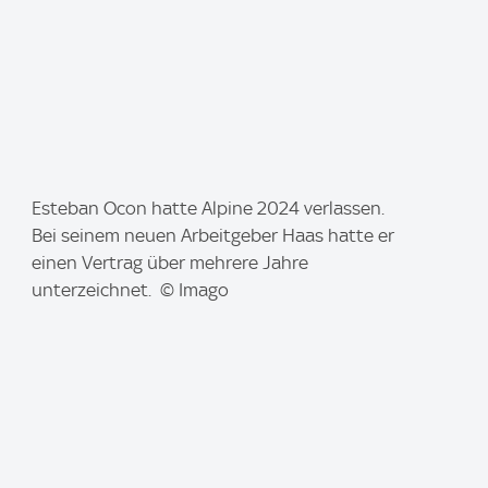
I
Esteban Ocon hatte Alpine 2024 verlassen.
m
Bei seinem neuen Arbeitgeber Haas hatte er
a
einen Vertrag über mehrere Jahre
g
unterzeichnet. © Imago
e
: