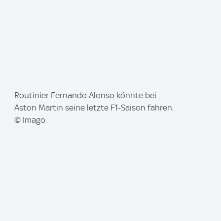
I
Routinier Fernando Alonso könnte bei
m
Aston Martin seine letzte F1-Saison fahren.
a
© Imago
g
e
: