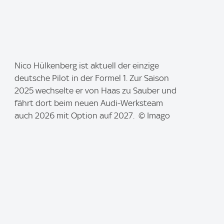
I
Nico Hülkenberg ist aktuell der einzige
m
deutsche Pilot in der Formel 1. Zur Saison
a
2025 wechselte er von Haas zu Sauber und
g
fährt dort beim neuen Audi-Werksteam
e
auch 2026 mit Option auf 2027. © Imago
: