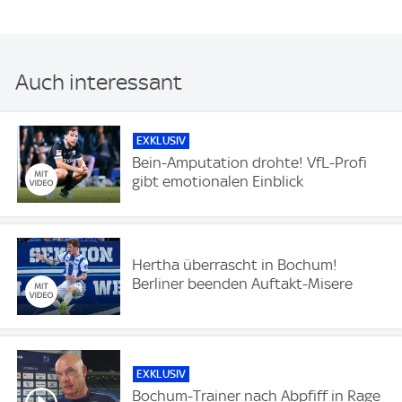
Auch interessant
EXKLUSIV
Bein-Amputation drohte! VfL-Profi
gibt emotionalen Einblick
Hertha überrascht in Bochum!
Berliner beenden Auftakt-Misere
EXKLUSIV
Bochum-Trainer nach Abpfiff in Rage