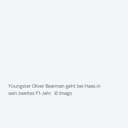
g
e
:
I
Youngster Oliver Bearman geht bei Haas in
m
sein zweites F1-Jahr. © Imago
a
g
e
: