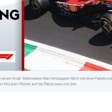
 einem Knall: Weltmeister Max Verstappen fährt mit einer Fabelrund
en McLaren-Piloten auf die Plätze zwei und drei.