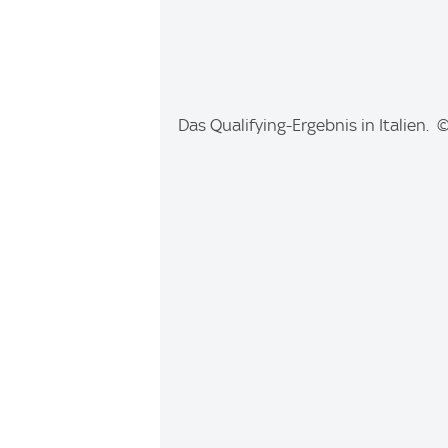
I
Das Qualifying-Ergebnis in Italien. 
m
a
g
e
: