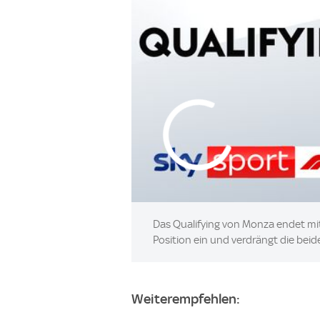
Das Qualifying von Monza endet mit
Position ein und verdrängt die beid
Weiterempfehlen: