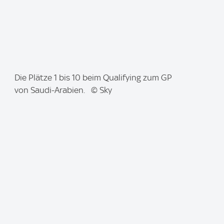
I
Die Plätze 1 bis 10 beim Qualifying zum GP
m
von Saudi-Arabien. © Sky
a
g
e
: