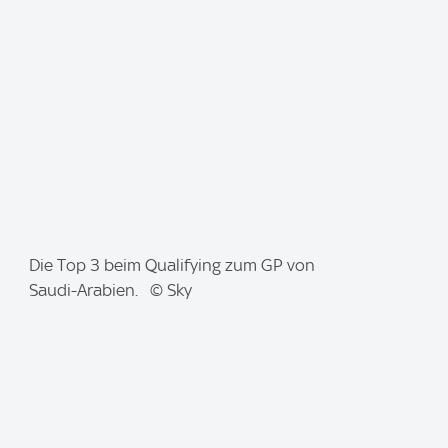
I
Die Top 3 beim Qualifying zum GP von
m
Saudi-Arabien. © Sky
a
g
e
: