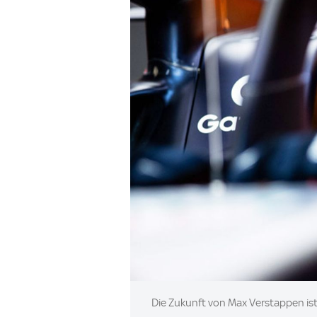
Image:
Die Zukunft von Max Verstappen ist