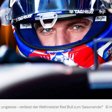
 ungewiss - verlässt der Weltmeister Red Bull zum Saisonende?
© I