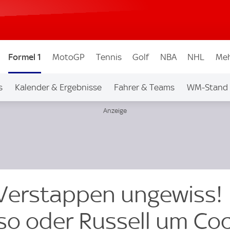
Formel 1
MotoGP
Tennis
Golf
NBA
NHL
Meh
s
Kalender & Ergebnisse
Fahrer & Teams
WM-Stand
Verstappen ungewiss!
o oder Russell um Coc