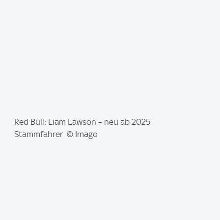
e
:
I
Red Bull: Liam Lawson – neu ab 2025
m
Stammfahrer © Imago
a
g
e
: