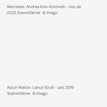
I
Mercedes: Andrea Kimi Antonelli – neu ab
m
2025 Stammfahrer © Imago
a
g
e
:
I
Aston Martin: Lance Stroll – seit 2019
m
Stammfahrer © Imago
a
g