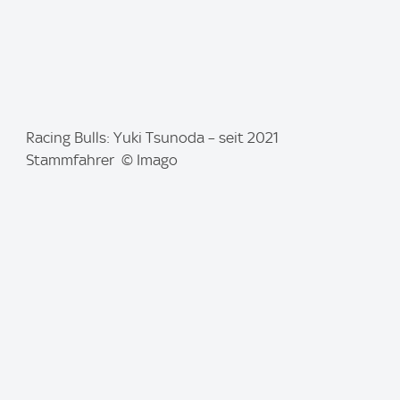
I
Racing Bulls: Yuki Tsunoda – seit 2021
m
Stammfahrer © Imago
a
g
e
: