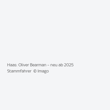
g
e
:
I
Haas: Oliver Bearman – neu ab 2025
m
Stammfahrer © Imago
a
g
e
: