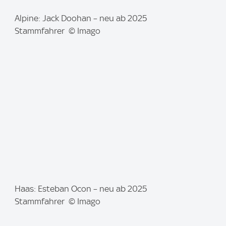
I
Alpine: Jack Doohan – neu ab 2025
m
Stammfahrer © Imago
a
g
e
:
I
Haas: Esteban Ocon – neu ab 2025
m
Stammfahrer © Imago
a