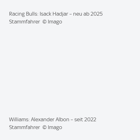
I
Racing Bulls: Isack Hadjar – neu ab 2025
m
Stammfahrer © Imago
a
g
e
:
I
Williams: Alexander Albon – seit 2022
m
Stammfahrer © Imago
a