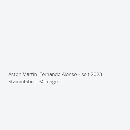
e
:
I
Aston Martin: Fernando Alonso – seit 2023
m
Stammfahrer © Imago
a
g
e
: