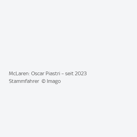
e
:
I
McLaren: Oscar Piastri – seit 2023
m
Stammfahrer © Imago
a
g
e
: