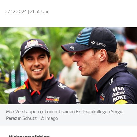
27.12.2024 | 21:55 Uhr
Image:
Max Verstappen (r.) nimmt seinen Ex-Teamkollegen Sergio
Perez in Schutz.
© Imago