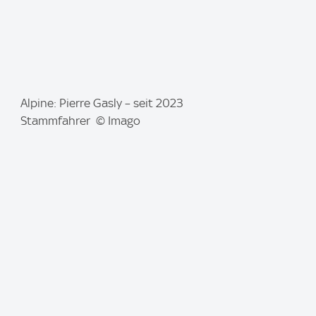
I
Alpine: Pierre Gasly – seit 2023
m
Stammfahrer © Imago
a
g
e
: