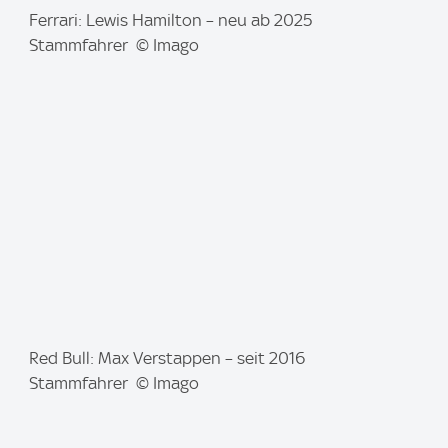
I
Ferrari: Lewis Hamilton – neu ab 2025
m
Stammfahrer © Imago
a
g
e
:
I
Red Bull: Max Verstappen – seit 2016
m
Stammfahrer © Imago
a
g