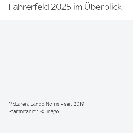
Fahrerfeld 2025 im Überblick
I
McLaren: Lando Norris – seit 2019
m
Stammfahrer © Imago
a
g