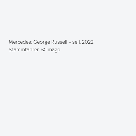
I
Mercedes: George Russell – seit 2022
m
Stammfahrer © Imago
a
g
e
: