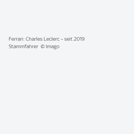
I
Ferrari: Charles Leclerc – seit 2019
m
Stammfahrer © Imago
a
g
e
: