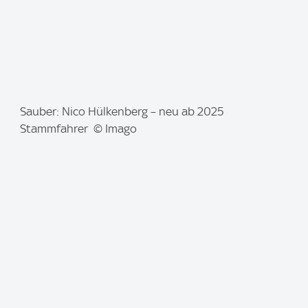
I
Sauber: Nico Hülkenberg – neu ab 2025
m
Stammfahrer © Imago
a
g
e
: