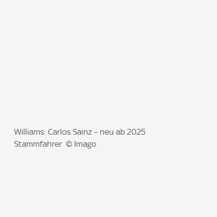
g
e
:
I
Williams: Carlos Sainz – neu ab 2025
m
Stammfahrer © Imago
a
g
e
: