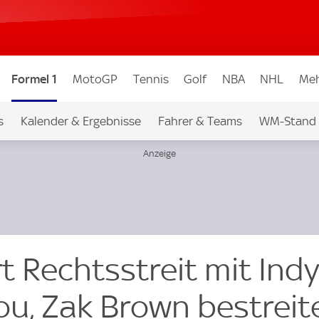
Formel 1
MotoGP
Tennis
Golf
NBA
NHL
Meh
s
Kalender & Ergebnisse
Fahrer & Teams
WM-Stand
t Rechtsstreit mit Ind
lou, Zak Brown bestreit