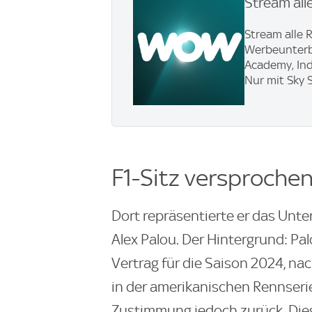
Stream all
Stream alle 
Werbeunterbr
Academy, In
Nur mit Sky 
F1-Sitz versproche
Dort repräsentierte er das Unt
Alex Palou. Der Hintergrund: Pa
Vertrag für die Saison 2024, na
in der amerikanischen Rennserie
Zustimmung jedoch zurück. Dies