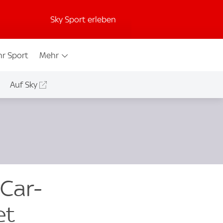
Sky Sport erleben
r Sport
Mehr
Auf Sky
yCar-
et