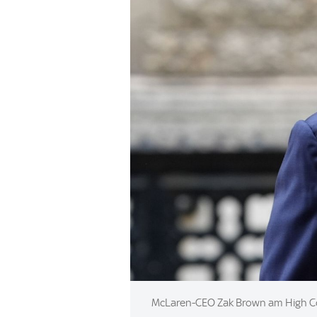
Image:
McLaren-CEO Zak Brown am High C