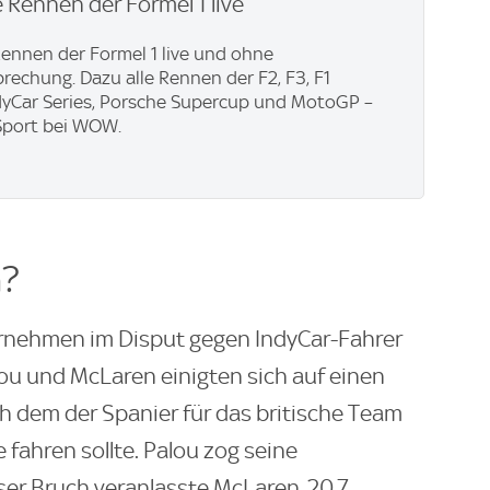
e Rennen der Formel 1 live
Rennen der Formel 1 live und ohne
echung. Dazu alle Rennen der F2, F3, F1
dyCar Series, Porsche Supercup und MotoGP –
Sport bei WOW.
n?
ernehmen im Disput gegen IndyCar-Fahrer
lou und McLaren einigten sich auf einen
ch dem der Spanier für das britische Team
 fahren sollte. Palou zog seine
er Bruch veranlasste McLaren, 20,7