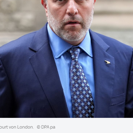
ourt von London.
© DPA pa