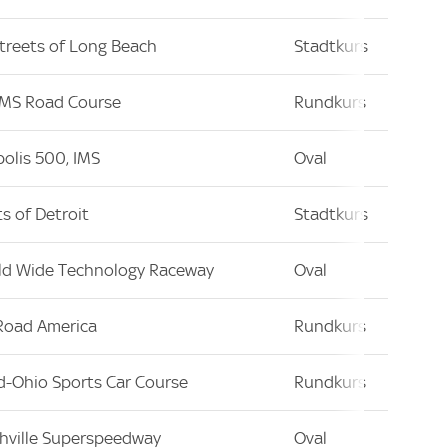
treets of Long Beach
Stadtkurs
 IMS Road Course
Rundkurs
polis 500, IMS
Oval
ts of Detroit
Stadtkurs
ld Wide Technology Raceway
Oval
 Road America
Rundkurs
d-Ohio Sports Car Course
Rundkurs
shville Superspeedway
Oval