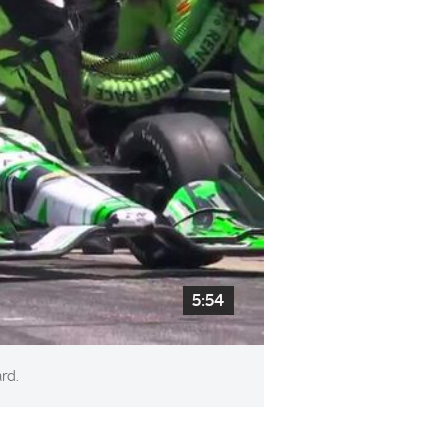
5:54
rd.