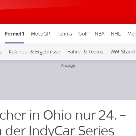
Formel 1
MotoGP
Tennis
Golf
NBA
NHL
Meh
s
Kalender & Ergebnisse
Fahrer & Teams
WM-Stand
her in Ohio nur 24. –
 der IndyCar Series