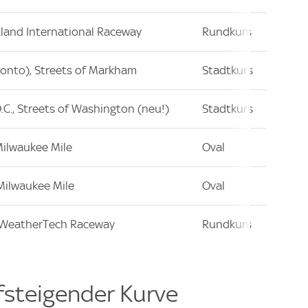
tland International Raceway
Rundkurs
onto), Streets of Markham
Stadtkurs
C., Streets of Washington (neu!)
Stadtkurs
Milwaukee Mile
Oval
Milwaukee Mile
Oval
 WeatherTech Raceway
Rundkurs
ufsteigender Kurve