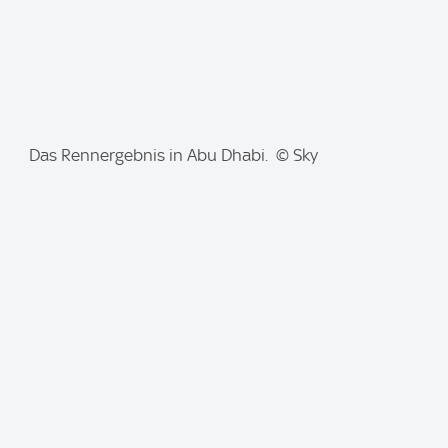
I
Das Rennergebnis in Abu Dhabi. © Sky
m
a
g
e
: