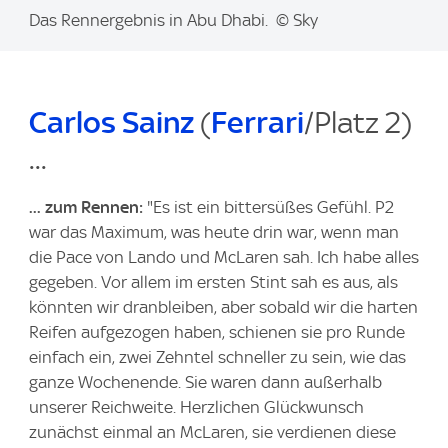
I
Das Rennergebnis in Abu Dhabi. © Sky
m
a
g
Carlos Sainz
(
Ferrari
/Platz 2)
e
:
...
... zum Rennen:
"Es ist ein bittersüßes Gefühl. P2
war das Maximum, was heute drin war, wenn man
die Pace von Lando und McLaren sah. Ich habe alles
gegeben. Vor allem im ersten Stint sah es aus, als
könnten wir dranbleiben, aber sobald wir die harten
Reifen aufgezogen haben, schienen sie pro Runde
einfach ein, zwei Zehntel schneller zu sein, wie das
ganze Wochenende. Sie waren dann außerhalb
unserer Reichweite. Herzlichen Glückwunsch
zunächst einmal an McLaren, sie verdienen diese