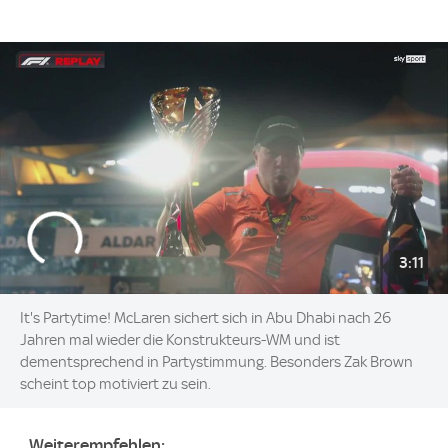
3:11
It's Partytime! McLaren sichert sich in Abu Dhabi nach 26
Jahren mal wieder die Konstrukteurs-WM und ist
dementsprechend in Partystimmung. Besonders Zak Brown
scheint top motiviert zu sein.
Weiterempfehlen: