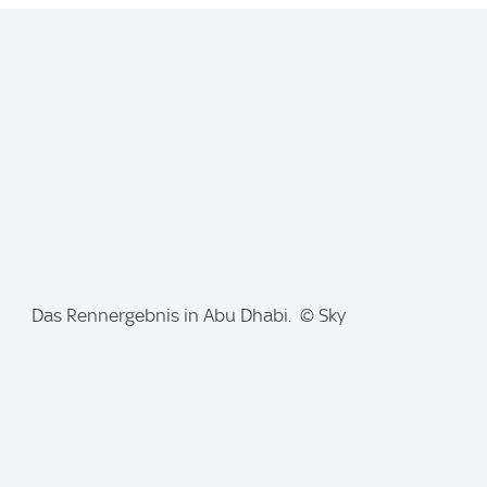
I
Das Rennergebnis in Abu Dhabi. © Sky
m
a
g
e
: