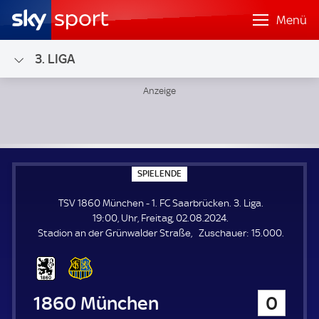
Menü
3. LIGA
TSV 1860 München - 1. FC Saarbrücken; 3. Liga
S
SPIELENDE
P
I
TSV 1860 München - 1. FC Saarbrücken. 3. Liga.
E
L
19:00, Uhr, Freitag, 02.08.2024.
E
Z
Stadion an der Grünwalder Straße
Zuschauer:
15.000.
N
D
u
E
s
c
h
TSV 1860 München
0
a