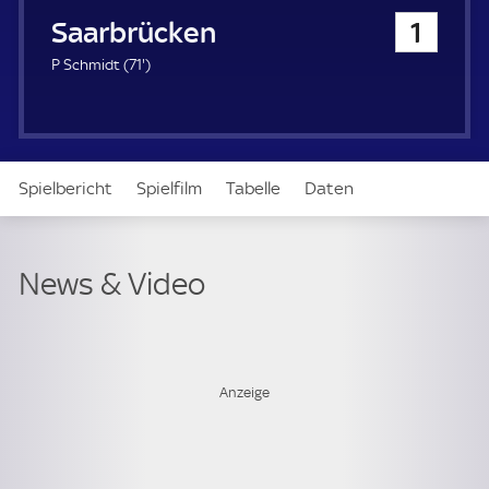
u
1. FC Saarbrücken
1
e
r
7
P Schmidt (
71'
)
1
.
m
i
n
Spielbericht
Spielfilm
Tabelle
Daten
u
t
e
Aufstellung
Live
News & Video