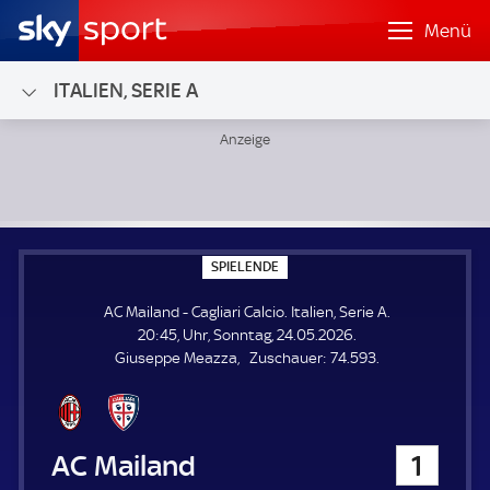
Menü
ITALIEN, SERIE A
AC Mailand - Cagliari Calcio; Italien, Serie A
S
SPIELENDE
P
I
AC Mailand - Cagliari Calcio. Italien, Serie A.
E
L
20:45, Uhr, Sonntag, 24.05.2026.
E
Z
Giuseppe Meazza
Zuschauer:
74.593.
N
D
u
E
s
c
h
AC Mailand
1
a