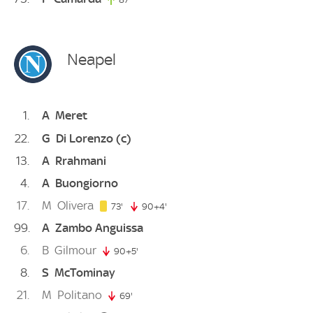
Neapel
1
A
Meret
22
G
Di Lorenzo
(c)
13
A
Rrahmani
4
A
Buongiorno
17
M
Olivera
73. minute
73'
90+4'
94. minute
99
A
Zambo Anguissa
6
B
Gilmour
90+5'
95. minute
8
S
McTominay
21
M
Politano
69'
69. minute