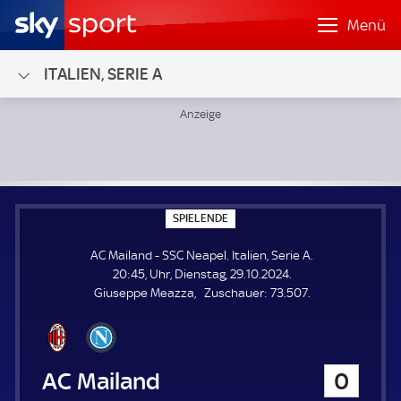
Menü
ITALIEN, SERIE A
AC Mailand - SSC Neapel; Italien, Serie A
S
SPIELENDE
P
I
AC Mailand - SSC Neapel. Italien, Serie A.
E
L
20:45, Uhr, Dienstag, 29.10.2024.
E
Z
Giuseppe Meazza
Zuschauer:
73.507.
N
D
u
E
s
c
h
AC Mailand
0
a