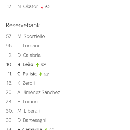
17
N
Okafor
62'
62. minute
Reservebank
57
M
Sportiello
96
L
Torriani
2
D
Calabria
10
R
Leão
62'
62. minute
11
C
Pulisic
62'
62. minute
18
K
Zeroli
20
A
Jiménez Sánchez
23
F
Tomori
30
M
Liberali
33
D
Bartesaghi
73
F
Camarda
87'
87. minute