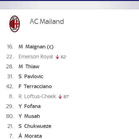
AC Mailand
16
M
Maignan
(c)
22
Emerson Royal
62'
62. minute
28
M
Thiaw
31
S
Pavlovic
42
F
Terracciano
8
R
Loftus-Cheek
87'
87. minute
29
Y
Fofana
80
Y
Musah
21
S
Chukwueze
7
Á
Morata