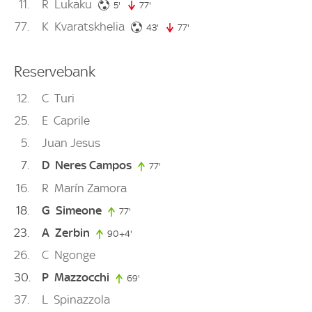
11
R
Lukaku
5. minute
5'
77'
77. minute
77
K
Kvaratskhelia
43. minute
43'
77'
77. minute
Reservebank
12
C
Turi
25
E
Caprile
5
Juan Jesus
7
D
Neres Campos
77'
77. minute
16
R
Marín Zamora
18
G
Simeone
77'
77. minute
23
A
Zerbin
90+4'
94. minute
26
C
Ngonge
30
P
Mazzocchi
69'
69. minute
37
L
Spinazzola