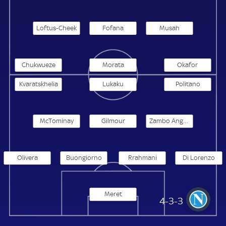
Loftus-Cheek
Fofana
Musah
Chukwueze
Morata
Okafor
Kvaratskhelia
Lukaku
Politano
McTominay
Gilmour
Zambo Anguissa
Olivera
Buongiorno
Rrahmani
Di Lorenzo
Meret
SSC Neapel
4-3-3