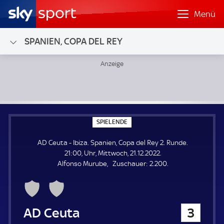
Menü
SPANIEN, COPA DEL REY
AD Ceuta - Ibiza; Spanien, Copa del Rey 2. Runde
S
SPIELENDE
P
I
AD Ceuta - Ibiza. Spanien, Copa del Rey 2. Runde.
E
L
21:00, Uhr, Mittwoch, 21.12.2022.
E
Z
Alfonso Murube
Zuschauer:
2.200.
N
D
u
E
s
c
h
AD Ceuta
3
a