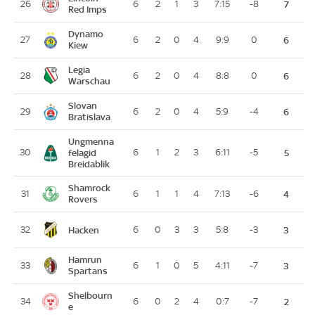
26
6
2
1
3
7:15
-8
7
Red Imps
Dynamo
27
6
2
0
4
9:9
0
6
Kiew
Legia
28
6
2
0
4
8:8
0
6
Warschau
Slovan
29
6
2
0
4
5:9
-4
6
Bratislava
Ungmenna
30
felagid
6
1
2
3
6:11
-5
5
Breidablik
Shamrock
31
6
1
1
4
7:13
-6
4
Rovers
Hacken
32
6
0
3
3
5:8
-3
3
Hamrun
33
6
1
0
5
4:11
-7
3
Spartans
Shelbourn
34
6
0
2
4
0:7
-7
2
e