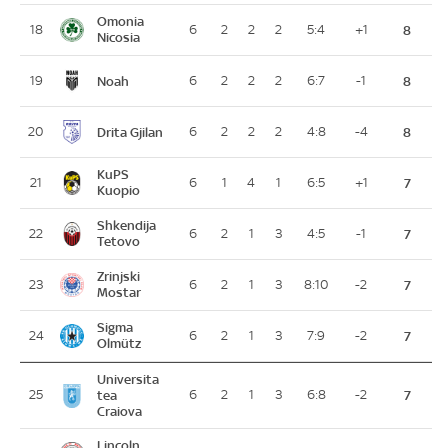
Omonia
18
6
2
2
2
5:4
+1
8
Nicosia
Noah
19
6
2
2
2
6:7
-1
8
Drita Gjilan
20
6
2
2
2
4:8
-4
8
KuPS
21
6
1
4
1
6:5
+1
7
Kuopio
Shkendija
22
6
2
1
3
4:5
-1
7
Tetovo
Zrinjski
23
6
2
1
3
8:10
-2
7
Mostar
Sigma
24
6
2
1
3
7:9
-2
7
Olmütz
Universita
25
tea
6
2
1
3
6:8
-2
7
Craiova
Lincoln