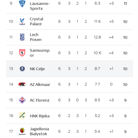
9
Lausanne-
6
3
2
1
6:3
+3
11
Sports
Crystal
10
6
3
1
2
11:6
+5
10
Palace
Lech
11
6
3
1
2
12:8
+4
10
Posen
Samsunsp
12
6
3
1
2
10:6
+4
10
or
NK Celje
13
6
3
1
2
8:7
+1
10
AZ Alkmaar
14
6
3
1
2
7:7
0
10
AC Florenz
15
6
3
0
3
8:5
+3
9
HNK Rijeka
16
6
2
3
1
5:2
+3
9
Jagiellonia
17
6
2
3
1
5:4
+1
9
Bialystok