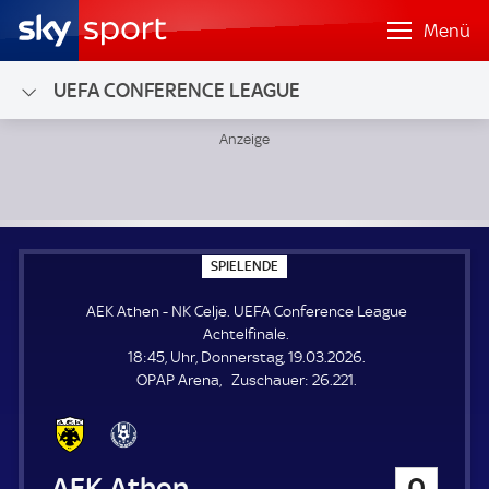
Menü
UEFA CONFERENCE LEAGUE
AEK Athen - NK Celje; UEFA Conference League Achtelfinal
S
SPIELENDE
P
I
AEK Athen - NK Celje. UEFA Conference League
E
L
Achtelfinale.
E
18:45, Uhr, Donnerstag, 19.03.2026.
N
D
Z
OPAP Arena
Zuschauer:
26.221.
E
u
s
c
h
AEK Athen
0