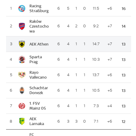
Racing
1
6
5
1
0
11:5
+6
16
Straßburg
Raków
2
Czestocho
6
4
2
0
9:2
+7
14
wa
AEK Athen
3
6
4
1
1
14:7
+7
13
Sparta
4
6
4
1
1
10:3
+7
13
Prag
Rayo
5
6
4
1
1
13:7
+6
13
Vallecano
Schachtar
6
6
4
1
1
10:5
+5
13
Donezk
1. FSV
7
6
4
1
1
7:3
+4
13
Mainz 05
AEK
8
6
3
3
0
7:1
+6
12
Larnaka
FC