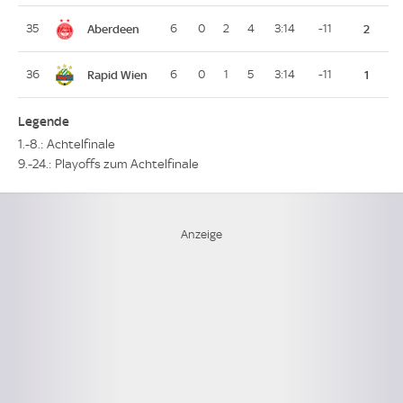
Aberdeen
35
6
0
2
4
3:14
-11
2
Rapid Wien
36
6
0
1
5
3:14
-11
1
Legende
1.-8.: Achtelfinale
9.-24.: Playoffs zum Achtelfinale