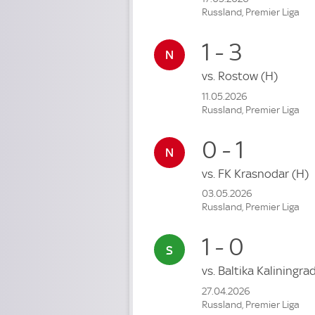
Russland, Premier Liga
1 - 3
vs.
Rostow
(H)
11.05.2026
Russland, Premier Liga
0 - 1
vs.
FK Krasnodar
(H)
03.05.2026
Russland, Premier Liga
1 - 0
vs.
Baltika Kaliningra
27.04.2026
Russland, Premier Liga