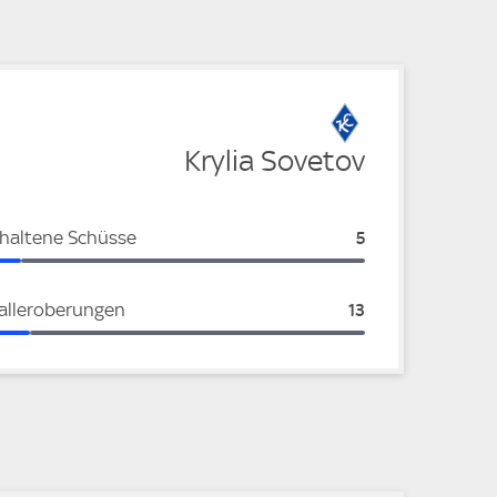
Krylia Sovetov
haltene Schüsse
Krylia Sovetov:
5
alleroberungen
Krylia Sovetov:
13