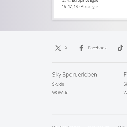
3., 4.: Europa League
16., 17., 18.: Absteiger
X
Facebook
Sky Sport erleben
F
Sky.de
S
WOW.de
W