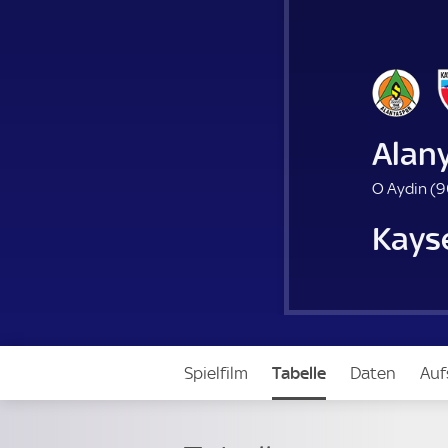
Alan
O Aydin (
9
Kays
Spielfilm
Tabelle
Daten
Auf