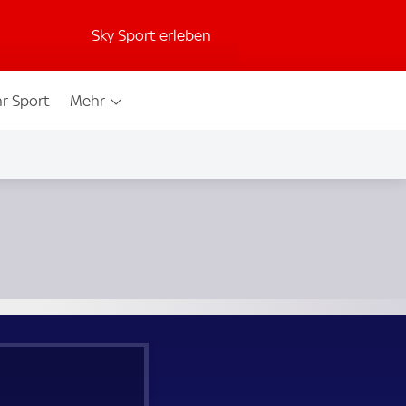
Sky Sport erleben
r Sport
Mehr