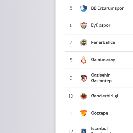
5
BB Erzurumspor
Eyüpspor
6
Fenerbahce
7
Galatasaray
8
Gazisehir
9
Gaziantep
Genclerbirligi
10
Göztepe
11
Istanbul
12