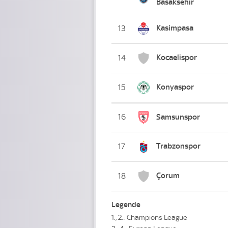
Basaksehir
Kasimpasa
13
Kocaelispor
14
Konyaspor
15
16
Samsunspor
Trabzonspor
17
Çorum
18
Legende
1., 2.: Champions League