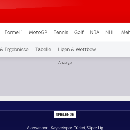
Formel 1
MotoGP
Tennis
Golf
NBA
NHL
Meh
 & Ergebnisse
Tabelle
Ligen & Wettbew.
S
SPIELENDE
P
I
E
Alanyaspor - Kayserispor. Türkei, Süper Lig.