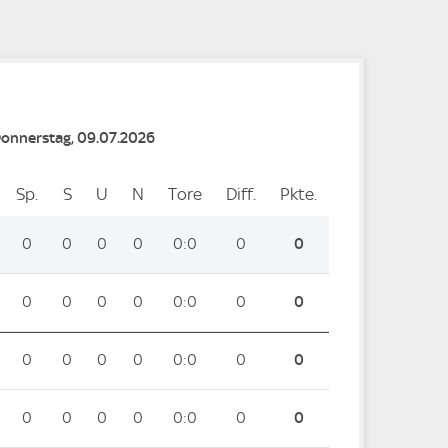
Donnerstag, 09.07.2026
Sp.
Spiele
S
Siege
U
Unentschieden
N
Niederlagen
Tore
Tore
Diff.
Differenz
Pkte.
Punkte
0
0
0
0
0:0
0
0
0
0
0
0
0:0
0
0
0
0
0
0
0:0
0
0
0
0
0
0
0:0
0
0