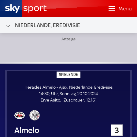
Menü
NIEDERLANDE, EREDIVISIE
Heracles Almelo - Ajax; Niederlande, Eredivisie
S
SPIELENDE
P
I
Heracles Almelo - Ajax. Niederlande, Eredivisie.
E
L
14:30, Uhr, Sonntag, 20.10.2024.
E
Z
Erve Asito
Zuschauer:
12.161.
N
D
u
E
s
c
h
Heracles Almelo
3
a