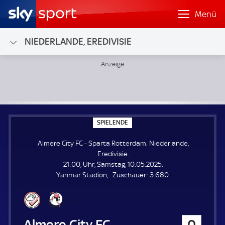
Menü
NIEDERLANDE, EREDIVISIE
Almere City FC - Sparta Rotterdam; Niederlande, Eredivisie
S
SPIELENDE
P
I
Almere City FC - Sparta Rotterdam. Niederlande,
E
L
Eredivisie.
E
21:00, Uhr, Samstag, 10.05.2025.
N
D
Z
Yanmar Stadion
Zuschauer:
3.680.
E
u
s
c
h
Almere City FC
0