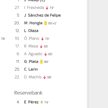
27
I
Fresneda
73'
73. minute
5
J
Sánchez de Felipe
20
M
Hongla
92. minute
90+2'
12
L
Olaza
e
10
Ó
Plano
78'
78. minute
74'
74. minute
17
R
Mesa
65'
65. minute
6
A
Aguado
65'
65. minute
11
G
Plata
89. minute
89'
25
C
Larin
minute
22
D
Machís
e
58'
58. minute
Reservebank
4
E
Pérez
74'
74. minute