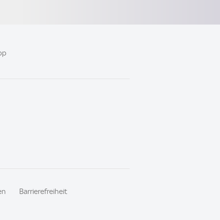
pp
en
Barrierefreiheit