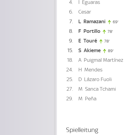
4
Í
Eguaras
6
Cesar
7
L
Ramazani
69'
69. minu
8
F
Portillo
78'
78. minute
9
E
Touré
78'
78. minute
15
S
Akieme
89'
89. minute
18
A
Puigmal Martínez
24
H
Mendes
25
D
Lázaro Fuoli
27
M
Sanca Tchami
29
M
Peña
Spielleitung