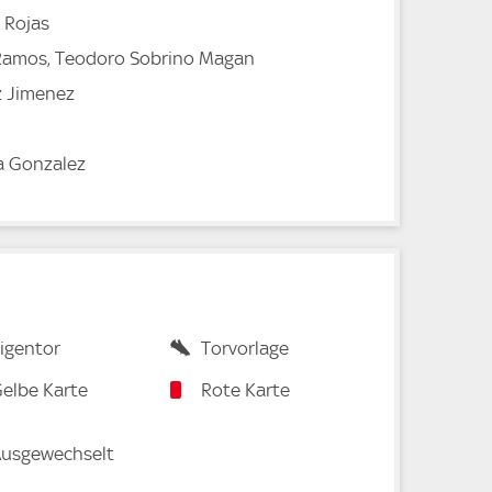
a Rojas
Ramos, Teodoro Sobrino Magan
z Jimenez
a Gonzalez
igentor
Torvorlage
elbe Karte
Rote Karte
usgewechselt