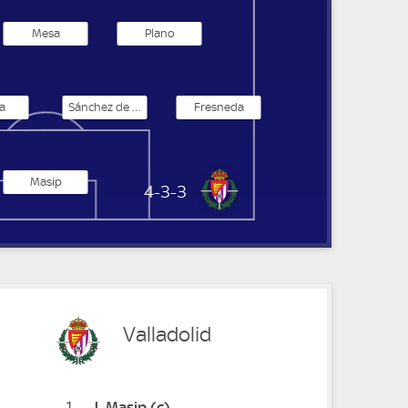
Mesa
Plano
a
Sánchez de Felipe
Fresneda
Masip
Real Valladolid
4-3-3
Valladolid
1
J
Masip
(c)