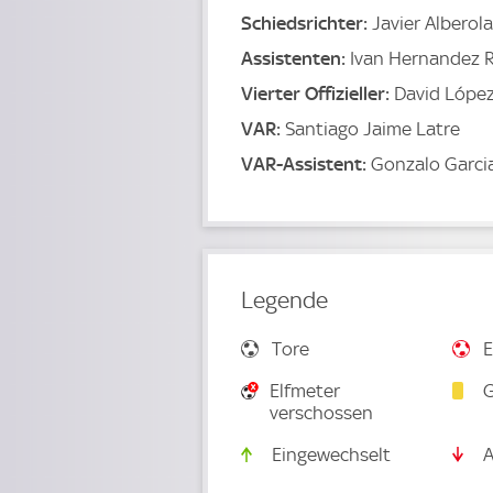
Schiedsrichter:
Javier Alberol
Assistenten:
Ivan Hernandez 
Vierter Offizieller:
David Lópe
VAR:
Santiago Jaime Latre
VAR-Assistent:
Gonzalo Garci
Legende
Tore
E
Elfmeter
G
verschossen
Eingewechselt
A