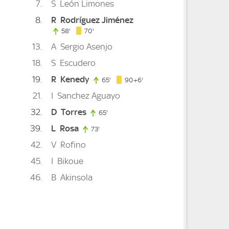
7
S
León Limones
8
R
Rodríguez Jiménez
70. minute
58'
58. minute
70'
te
13
A
Sergio Asenjo
18
S
Escudero
19
R
Kenedy
96. minute
65'
65. minute
90+6'
21
I
Sanchez Aguayo
32
D
Torres
65'
65. minute
39
L
Rosa
73'
73. minute
42
V
Rofino
45
I
Bikoue
46
B
Akinsola