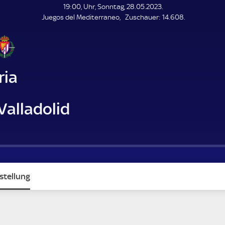
L
19:00, Uhr, Sonntag, 28.05.2023.
E
Z
Juegos del Mediterraneo
Zuschauer:
14.608.
N
D
u
E
s
c
h
a
ria
u
e
r
Valladolid
stellung