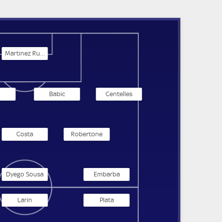
Martinez Rubio
Babic
Centelles
Costa
Robertone
Dyego Sousa
Embarba
Larin
Plata