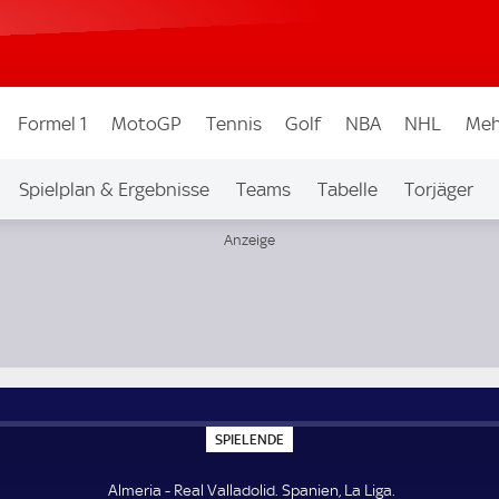
Formel 1
MotoGP
Tennis
Golf
NBA
NHL
Meh
Spielplan & Ergebnisse
Teams
Tabelle
Torjäger
S
SPIELENDE
P
I
E
Almeria - Real Valladolid. Spanien, La Liga.