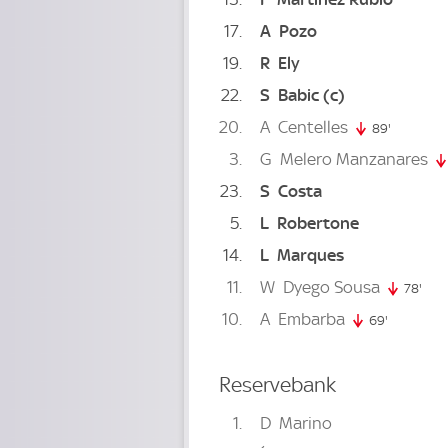
17
A
Pozo
19
R
Ely
22
S
Babic
(c)
20
A
Centelles
89'
89. minut
3
G
Melero Manzanares
23
S
Costa
5
L
Robertone
14
L
Marques
11
W
Dyego Sousa
78'
78. 
10
A
Embarba
69'
69. minut
Reservebank
1
D
Marino