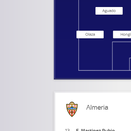
Aguado
Olaza
Hongl
Almeria
13
F
Martinez Rubio