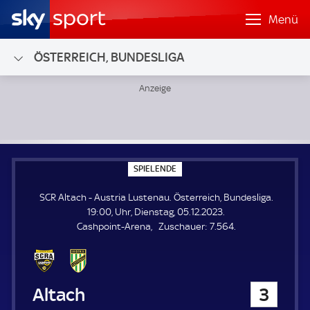
Menü
ÖSTERREICH, BUNDESLIGA
SCR Altach - Austria Lustenau; Österreich, Bundesliga
S
SPIELENDE
P
I
SCR Altach - Austria Lustenau. Österreich, Bundesliga.
E
L
19:00, Uhr, Dienstag, 05.12.2023.
E
Z
Cashpoint-Arena
Zuschauer:
7.564.
N
D
u
E
s
c
h
SCR Altach
3
a