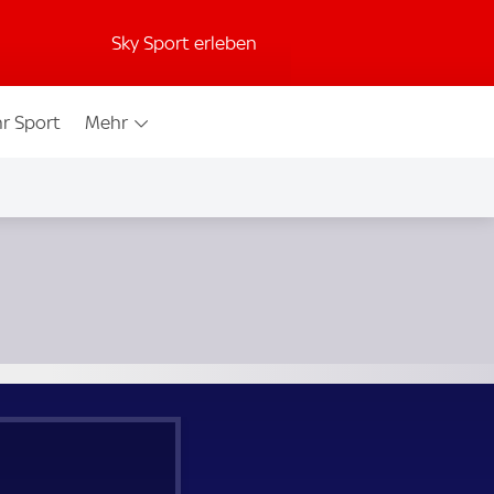
Sky Sport erleben
r Sport
Mehr