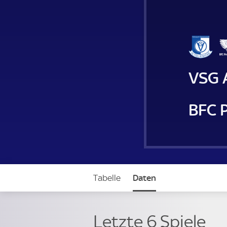
VSG A
BFC 
Tabelle
Daten
Letzte 6 Spiele