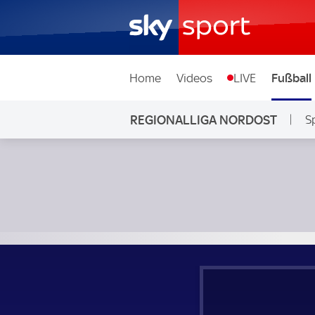
Home
Videos
LIVE
Fußball
REGIONALLIGA NORDOST
S
VSG Altglienicke - BFC Preussen; Regionalliga Nordost