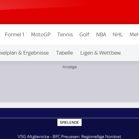
Formel 1
MotoGP
Tennis
Golf
NBA
NHL
Meh
pielplan & Ergebnisse
Tabelle
Ligen & Wettbew.
S
SPIELENDE
P
I
E
VSG Altglienicke - BFC Preussen. Regionalliga Nordost.