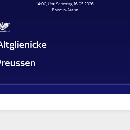
L
14:00, Uhr, Samstag, 16.05.2026.
E
Bonava-Arena.
N
D
E
ltglienicke
Preussen