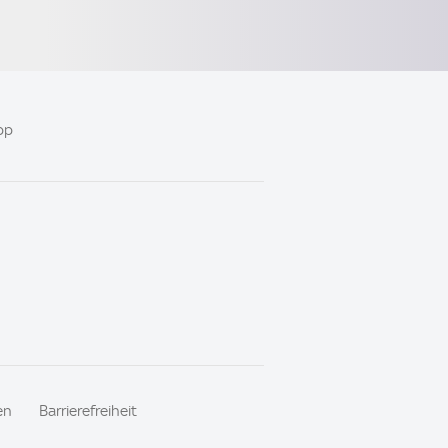
pp
en
Barrierefreiheit