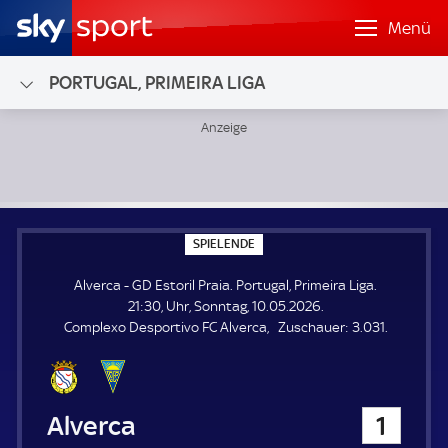
Menü
PORTUGAL, PRIMEIRA LIGA
Alverca - GD Estoril Praia; Portugal, Primeira Liga
S
SPIELENDE
P
I
Alverca - GD Estoril Praia. Portugal, Primeira Liga.
E
L
21:30, Uhr, Sonntag, 10.05.2026.
E
Z
Complexo Desportivo FC Alverca
Zuschauer:
3.031.
N
D
u
E
s
c
h
Alverca
1
a