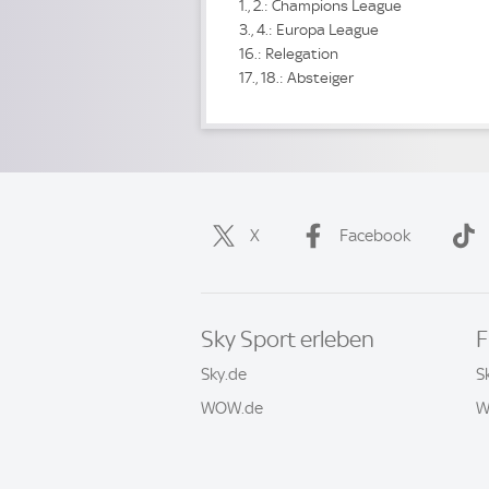
1., 2.: Champions League
3., 4.: Europa League
16.: Relegation
17., 18.: Absteiger
X
Facebook
Sky Sport erleben
F
Sky.de
S
WOW.de
W