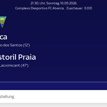
L
21:30, Uhr, Sonntag, 10.05.2026.
E
Z
Complexo Desportivo FC Alverca
Zuschauer:
3.031.
N
D
u
E
s
c
h
a
rca
u
e
1
do dos Santos (
12'
)
r
2
toril Praia
.
m
4
 Lacximicant (
47'
)
i
7
n
.
u
m
t
i
e
n
stellung
u
t