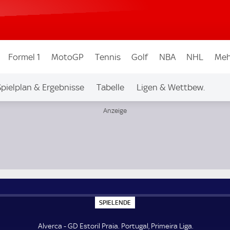
Formel 1
MotoGP
Tennis
Golf
NBA
NHL
Meh
Spielplan & Ergebnisse
Tabelle
Ligen & Wettbew.
S
SPIELENDE
P
I
E
Alverca - GD Estoril Praia. Portugal, Primeira Liga.