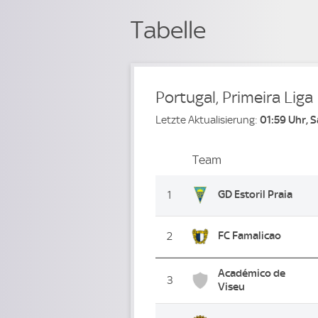
Tabelle
Portugal, Primeira Liga
Letzte Aktualisierung:
01:59 Uhr, 
Team
Team
Platz
GD Estoril Praia
1
FC Famalicao
2
Académico de
3
Viseu