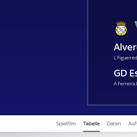
Alve
L Figueire
GD Es
A Ferreira
Spielfilm
Tabelle
Daten
Auf