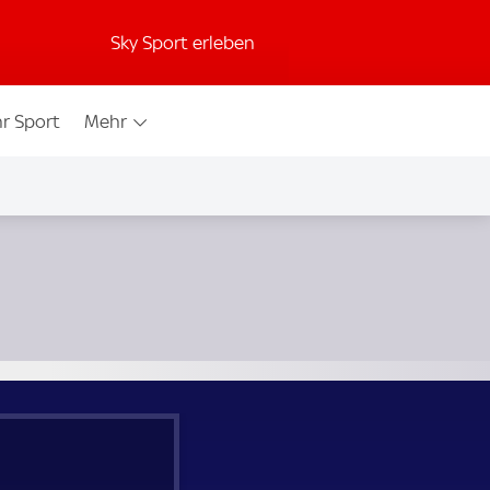
Sky Sport erleben
r Sport
Mehr