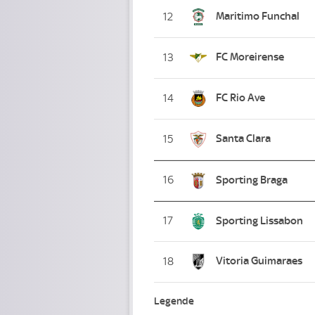
Maritimo Funchal
12
FC Moreirense
13
FC Rio Ave
14
Santa Clara
15
16
Sporting Braga
17
Sporting Lissabon
Vitoria Guimaraes
18
Legende