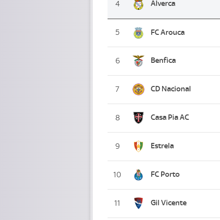
Alverca
4
5
FC Arouca
Benfica
6
CD Nacional
7
Casa Pia AC
8
Estrela
9
FC Porto
10
Gil Vicente
11