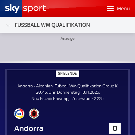
Menü
FUSSBALL WM QUALIFIKATION
Andorra - Albanien; Fußball WM Qualifikation Group K
S
SPIELENDE
P
I
Andorra - Albanien. Fußball WM Qualifikation Group K.
E
L
20:45, Uhr, Donnerstag, 13.11.2025.
E
Z
Nou Estadi Encamp
Zuschauer:
2.225.
N
D
u
E
s
c
h
Andorra
0
a