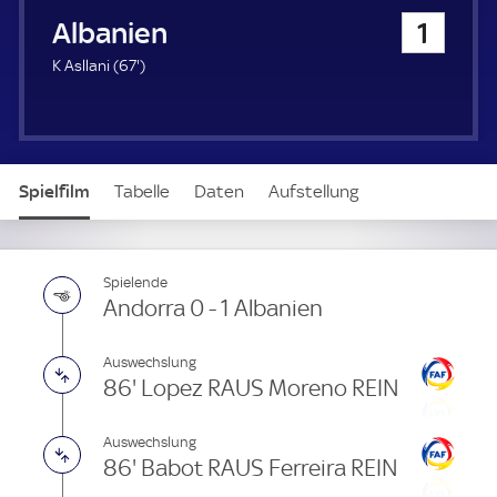
u
Albanien
1
e
r
6
K Asllani (
67'
)
7
.
m
i
n
Spielfilm
Tabelle
Daten
Aufstellung
u
t
e
Live
Spielende
Andorra 0 - 1 Albanien
Auswechslung
86' Lopez RAUS Moreno REIN
Auswechslung
86' Babot RAUS Ferreira REIN