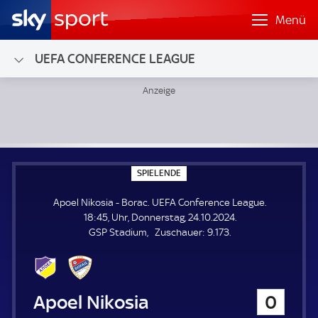
Menü
UEFA CONFERENCE LEAGUE
Apoel Nikosia - Borac; UEFA Conference League
S
SPIELENDE
P
I
Apoel Nikosia - Borac. UEFA Conference League.
E
L
18:45, Uhr, Donnerstag, 24.10.2024.
E
Z
GSP Stadium
Zuschauer:
9.173.
N
D
u
E
s
c
h
Apoel Nikosia
0
a