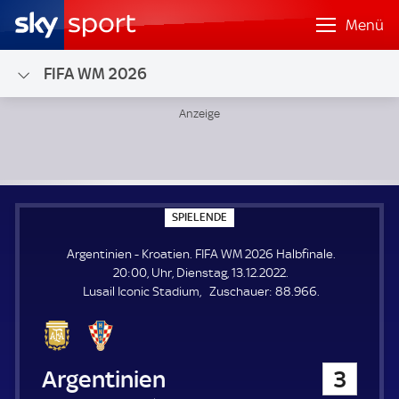
Menü
FIFA WM 2026
Argentinien - Kroatien; FIFA WM 2026 Halbfinale
S
SPIELENDE
P
I
Argentinien - Kroatien. FIFA WM 2026 Halbfinale.
E
L
20:00, Uhr, Dienstag, 13.12.2022.
E
Z
Lusail Iconic Stadium
Zuschauer:
88.966.
N
D
u
E
s
c
h
Argentinien
3
a