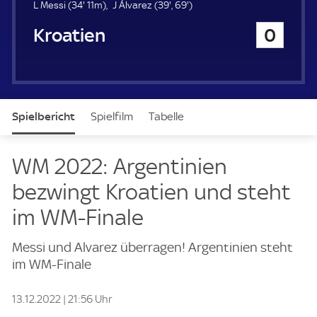
u
3
3
6
L Messi (
34'
11m)
J Álvarez (
39'
,
69'
)
e
4
9
9
Kroatien
0
r
.
.
.
m
m
m
i
i
i
n
n
n
u
u
u
t
t
t
Spielbericht
Spielfilm
Tabelle
e
e
e
News & Video
Daten
Aufstellung
WM 2022: Argentinien
bezwingt Kroatien und steht
Vorschau
im WM-Finale
Messi und Alvarez überragen! Argentinien steht
im WM-Finale
13.12.2022 | 21:56 Uhr