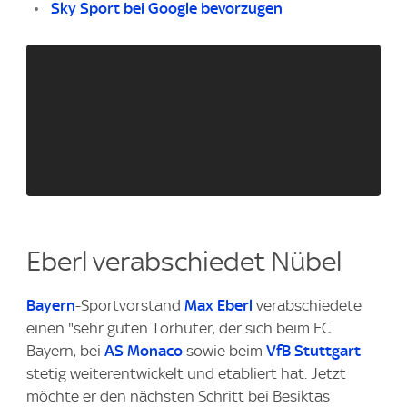
Sky Sport bei Google bevorzugen
Eberl verabschiedet Nübel
Bayern
-Sportvorstand
Max Eberl
verabschiedete
einen "sehr guten Torhüter, der sich beim FC
Bayern, bei
AS Monaco
sowie beim
VfB Stuttgart
stetig weiterentwickelt und etabliert hat. Jetzt
möchte er den nächsten Schritt bei Besiktas