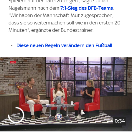
Spielern auf der Tafel zu zeigen", sagte Julian
Nagelsmann nach dem
7:1-Sieg des DFB-Teams
.
"Wir haben der Mannschaft Mut zugesprochen,
dass sie so weitermachen soll wie in den ersten 20
Minuten", ergänzte der Bundestrainer.
Diese neuen Regeln verändern den Fußball
0:34