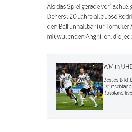
Als das Spiel gerade verflachte
Der erst 20 Jahre alte Jose Rod
den Ball unhaltbar für Torhüte
mit wütenden Angriffen, die jed
WM in UHD:
Bestes Bild, 
Deutschland 
Russland live