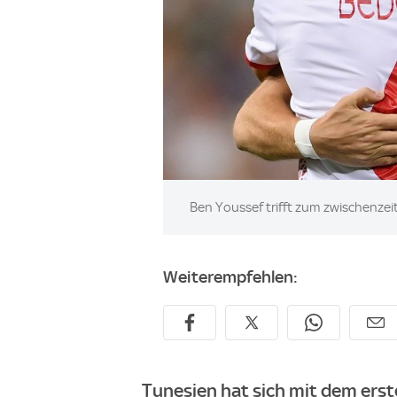
Image:
Ben Youssef trifft zum zwischenzeit
Weiterempfehlen:
Tunesien hat sich mit dem erst