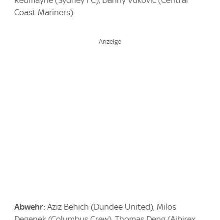
Coast Mariners).
Abwehr:
Aziz Behich (Dundee United), Milos
Degenek (Columbus Crew), Thomas Deng (Aibirex