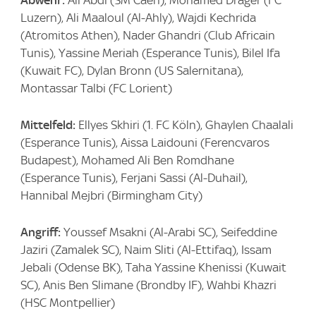
Abwehr:
Ali Abdi (SM Caen), Mohamed Drager (FC
Luzern), Ali Maaloul (Al-Ahly), Wajdi Kechrida
(Atromitos Athen), Nader Ghandri (Club Africain
Tunis), Yassine Meriah (Esperance Tunis), Bilel Ifa
(Kuwait FC), Dylan Bronn (US Salernitana),
Montassar Talbi (FC Lorient)
Mittelfeld:
Ellyes Skhiri (1. FC Köln), Ghaylen Chaalali
(Esperance Tunis), Aissa Laidouni (Ferencvaros
Budapest), Mohamed Ali Ben Romdhane
(Esperance Tunis), Ferjani Sassi (Al-Duhail),
Hannibal Mejbri (Birmingham City)
Angriff:
Youssef Msakni (Al-Arabi SC), Seifeddine
Jaziri (Zamalek SC), Naim Sliti (Al-Ettifaq), Issam
Jebali (Odense BK), Taha Yassine Khenissi (Kuwait
SC), Anis Ben Slimane (Brondby IF), Wahbi Khazri
(HSC Montpellier)