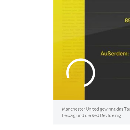
Manchester United gewinnt das Tau
Leipzig und die Red Devils einig.