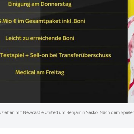
ziehen mit Newcastle United um Benjamin Sesko. Nach dem Spieler 