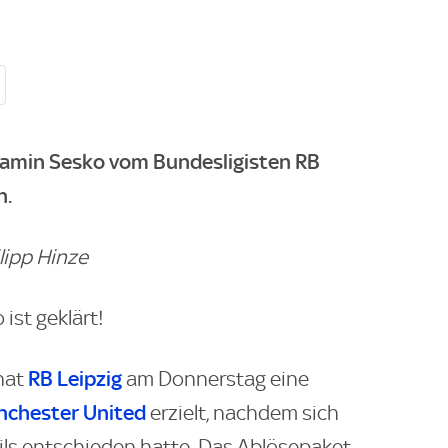
jamin Sesko vom Bundesligisten RB
n.
lipp Hinze
ist geklärt!
RB Leipzig
hat
am Donnerstag eine
chester United
erzielt, nachdem sich
ils entschieden hatte. Das Ablösepaket