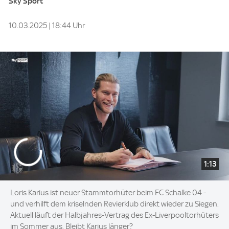
Sky Sport
10.03.2025 | 18:44 Uhr
1:13
Loris Karius ist neuer Stammtorhüter beim FC Schalke 04 -
und verhilft dem kriselnden Revierklub direkt wieder zu Siegen.
Aktuell läuft der Halbjahres-Vertrag des Ex-Liverpooltorhüters
im Sommer aus. Bleibt Karius länger?