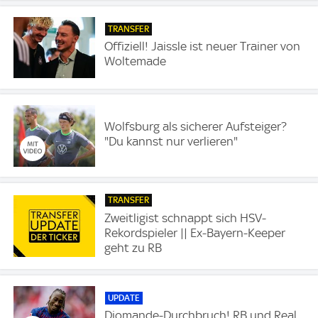
TRANSFER
Offiziell! Jaissle ist neuer Trainer von
Woltemade
Wolfsburg als sicherer Aufsteiger?
"Du kannst nur verlieren"
TRANSFER
Zweitligist schnappt sich HSV-
Rekordspieler || Ex-Bayern-Keeper
geht zu RB
UPDATE
Diomande-Durchbruch! RB und Real