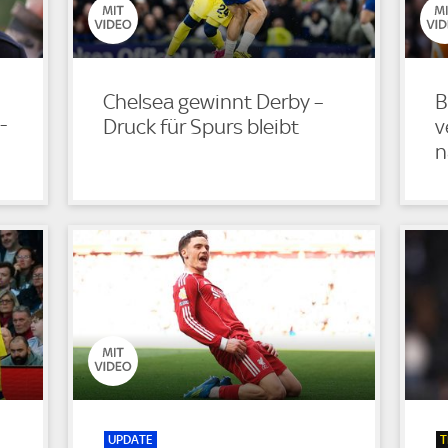
Chelsea gewinnt Derby –
B
-
Druck für Spurs bleibt
v
n
UPDATE
T