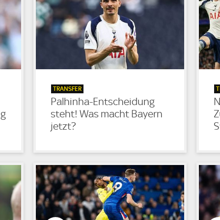
TRANSFER
T
Palhinha-Entscheidung
N
ng
steht! Was macht Bayern
Z
jetzt?
S