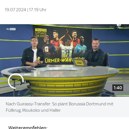
19.07.2024 | 17:19 Uhr
1:40
Nach Guirassy-Transfer: So plant Borussia Dortmund mit
Füllkrug, Moukoko und Haller.
Weiterempfehlen: